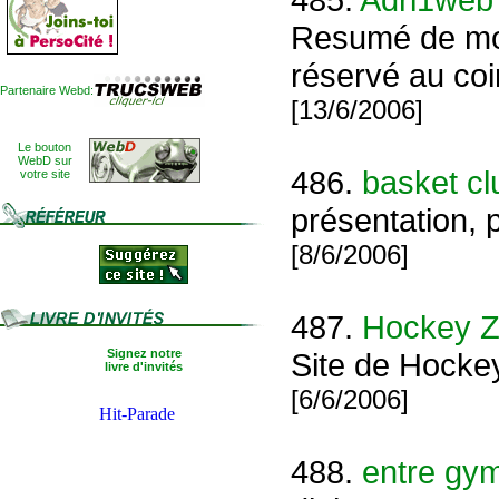
Resumé de mon 
réservé au co
Partenaire Webd:
[13/6/2006]
Le bouton
WebD sur
486.
basket cl
votre site
présentation, 
[8/6/2006]
487.
Hockey 
Signez notre
Site de Hock
livre d'invités
[6/6/2006]
488.
entre gy