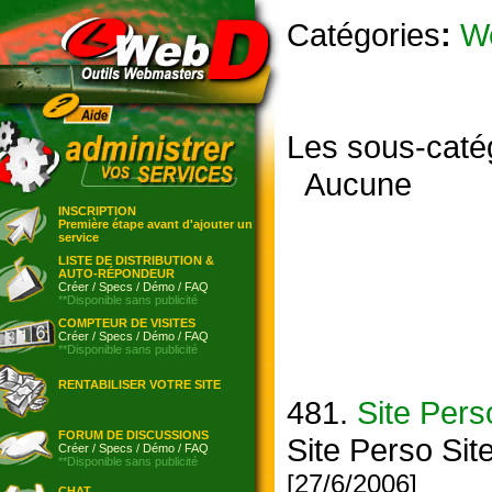
Catégories
:
W
Les sous-caté
Aucune
INSCRIPTION
Première étape avant d'ajouter un
service
LISTE DE DISTRIBUTION &
AUTO-RÉPONDEUR
Créer
/
Specs
/
Démo
/
FAQ
**Disponible sans publicité
COMPTEUR DE VISITES
Créer
/
Specs
/
Démo
/
FAQ
**Disponible sans publicité
RENTABILISER VOTRE SITE
481.
Site Pers
FORUM DE DISCUSSIONS
Site Perso Sit
Créer
/
Specs
/
Démo
/
FAQ
**Disponible sans publicité
[27/6/2006]
CHAT