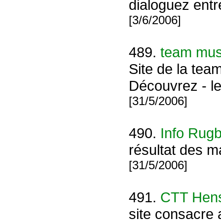
dialoguez ent
[3/6/2006]
489.
team mu
Site de la te
Découvrez - le
[31/5/2006]
490.
Info Rug
résultat des 
[31/5/2006]
491.
CTT Hens
site consacre 