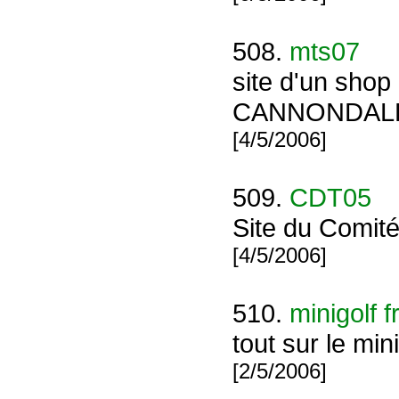
508.
mts07
site d'un sho
CANNONDAL
[4/5/2006]
509.
CDT05
Site du Comit
[4/5/2006]
510.
minigolf 
tout sur le mi
[2/5/2006]