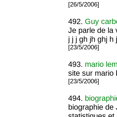
[26/5/2006]
492.
Guy carb
Je parle de la vi
j j j gh jh ghj h 
[23/5/2006]
493.
mario le
site sur mario 
[23/5/2006]
494.
biograph
biographie de 
statistiques et 