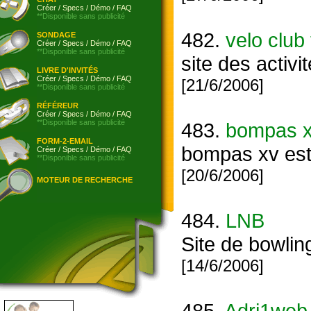
Créer
/
Specs
/
Démo
/
FAQ
**Disponible sans publicité
482.
velo club
SONDAGE
Créer
/
Specs
/
Démo
/
FAQ
**Disponible sans publicité
site des activ
LIVRE D'INVITÉS
Créer
/
Specs
/
Démo
/
FAQ
[21/6/2006]
**Disponible sans publicité
RÉFÉREUR
Créer
/
Specs
/
Démo
/
FAQ
**Disponible sans publicité
483.
bompas 
FORM-2-EMAIL
bompas xv est 
Créer
/
Specs
/
Démo
/
FAQ
**Disponible sans publicité
[20/6/2006]
MOTEUR DE RECHERCHE
484.
LNB
Site de bowling
[14/6/2006]
485.
Adri1web