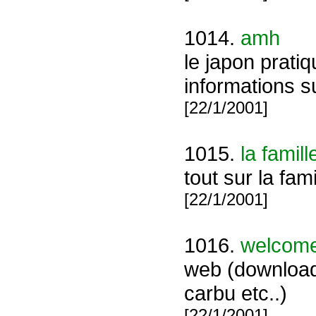
1014.
amh
le japon prati
informations s
[22/1/2001]
1015.
la famil
tout sur la fam
[22/1/2001]
1016.
welcome 
web (download,
carbu etc..)
[22/1/2001]