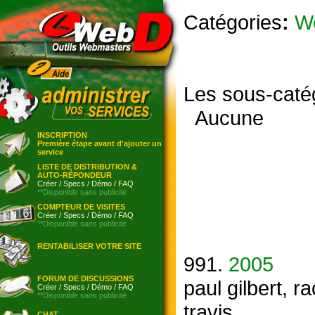
Catégories
:
W
Les sous-caté
Aucune
INSCRIPTION
Première étape avant d'ajouter un
service
LISTE DE DISTRIBUTION &
AUTO-RÉPONDEUR
Créer
/
Specs
/
Démo
/
FAQ
**Disponible sans publicité
COMPTEUR DE VISITES
Créer
/
Specs
/
Démo
/
FAQ
**Disponible sans publicité
RENTABILISER VOTRE SITE
991.
2005
FORUM DE DISCUSSIONS
paul gilbert, r
Créer
/
Specs
/
Démo
/
FAQ
**Disponible sans publicité
travis
CHAT