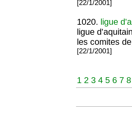
[22/1/2001]
1020.
ligue d'a
ligue d'aquitai
les comites de
[22/1/2001]
1
2
3
4
5
6
7
8