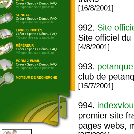
Créer
/
Specs
/
Démo
/
FAQ
[16/8/2001]
**Disponible sans publicité
SONDAGE
Créer
/
Specs
/
Démo
/
FAQ
**Disponible sans publicité
992.
Site offi
LIVRE D'INVITÉS
Créer
/
Specs
/
Démo
/
FAQ
Site officiel d
**Disponible sans publicité
[4/8/2001]
RÉFÉREUR
Créer
/
Specs
/
Démo
/
FAQ
**Disponible sans publicité
FORM-2-EMAIL
993.
petanque 
Créer
/
Specs
/
Démo
/
FAQ
**Disponible sans publicité
club de petan
MOTEUR DE RECHERCHE
[15/7/2001]
994.
indexvlo
premier site fr
pages webs, mai