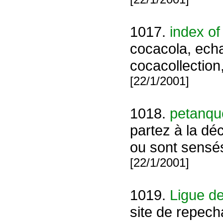
1017.
index of 
cocacola, echa
cocacollection,
[22/1/2001]
1018.
petanque
partez à la dé
ou sont sensé
[22/1/2001]
1019.
Ligue d
site de repec