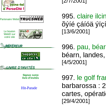
[2/7/2001]
995.
claire ilci
Partenaire Webd:
õýíé çáíóä ýïç
[13/6/2001]
Le bouton
WebD sur
votre site
996.
pau, béarn
béarn, landes, 
[4/5/2001]
Signez notre
997.
le golf f
livre d'invités
barbarossa : 22
cartes, opérat
[29/4/2001]