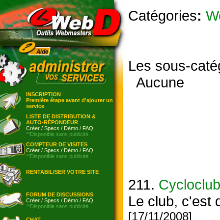
Catégories
:
W
Les sous-caté
Aucune
INSCRIPTION
Première étape avant d'ajouter un
service
LISTE DE DISTRIBUTION &
AUTO-RÉPONDEUR
Créer
/
Specs
/
Démo
/
FAQ
**Disponible sans publicité
COMPTEUR DE VISITES
Créer
/
Specs
/
Démo
/
FAQ
**Disponible sans publicité
RENTABILISER VOTRE SITE
211.
Cycloclub
FORUM DE DISCUSSIONS
Le club, c'est
Créer
/
Specs
/
Démo
/
FAQ
**Disponible sans publicité
[17/11/2008]
CHAT