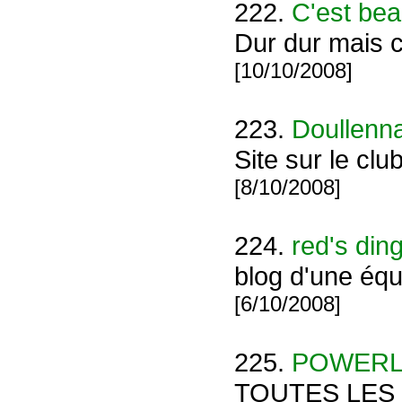
222.
C'est be
Dur dur mais c
[10/10/2008]
223.
Doullenna
Site sur le clu
[8/10/2008]
224.
red's din
blog d'une équi
[6/10/2008]
225.
POWERLI
TOUTES LES 