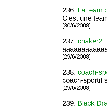
236.
La team d
C'est une team
[30/6/2008]
237.
chaker2
aaaaaaaaaaa
[29/6/2008]
238.
coach-spo
coach-sportif s
[29/6/2008]
239.
Black Dr