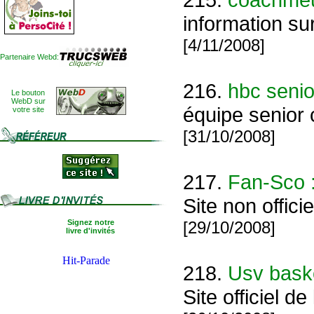
information su
[4/11/2008]
Partenaire Webd:
216.
hbc senio
Le bouton
WebD sur
équipe senior 
votre site
[31/10/2008]
217.
Fan-Sco : 
Site non offic
Signez notre
[29/10/2008]
livre d'invités
218.
Usv bask
Site officiel d