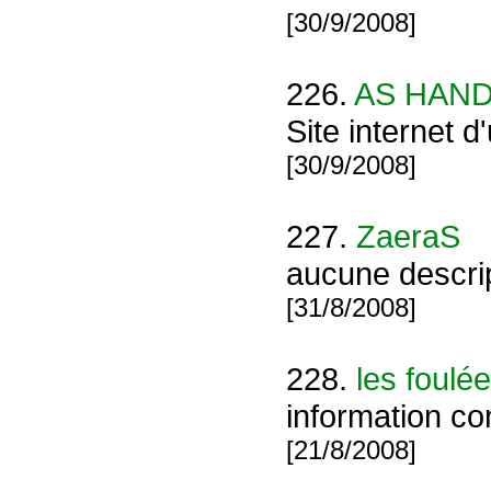
[30/9/2008]
226.
AS HAN
Site internet d
[30/9/2008]
227.
ZaeraS
aucune descr
[31/8/2008]
228.
les foulé
information co
[21/8/2008]