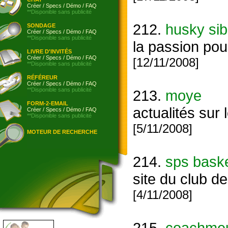
Créer
/
Specs
/
Démo
/
FAQ
**Disponible sans publicité
212.
husky sib
SONDAGE
Créer
/
Specs
/
Démo
/
FAQ
**Disponible sans publicité
la passion pou
LIVRE D'INVITÉS
Créer
/
Specs
/
Démo
/
FAQ
[12/11/2008]
**Disponible sans publicité
RÉFÉREUR
Créer
/
Specs
/
Démo
/
FAQ
**Disponible sans publicité
213.
moye
FORM-2-EMAIL
actualités sur 
Créer
/
Specs
/
Démo
/
FAQ
**Disponible sans publicité
[5/11/2008]
MOTEUR DE RECHERCHE
214.
sps bask
site du club d
[4/11/2008]
215.
coachme