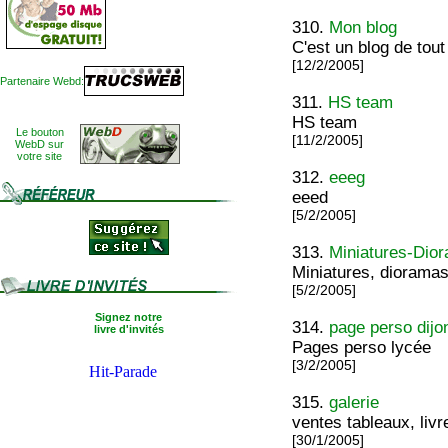
310.
Mon blog
C'est un blog de tout
[12/2/2005]
Partenaire Webd:
311.
HS team
HS team
Le bouton
[11/2/2005]
WebD sur
votre site
312.
eeeg
eeed
[5/2/2005]
313.
Miniatures-Dio
Miniatures, diorama
[5/2/2005]
Signez notre
314.
page perso dijo
livre d'invités
Pages perso lycée
[3/2/2005]
315.
galerie
ventes tableaux, liv
[30/1/2005]