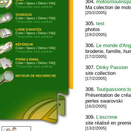
304.
motosmoulinsp
Créer
/
Specs
/
Démo
/
FAQ
Ma colection de mot
**Disponible sans publicité
[20/2/2005]
SONDAGE
Créer
/
Specs
/
Démo
/
FAQ
**Disponible sans publicité
305.
test
photos
LIVRE D'INVITÉS
Créer
/
Specs
/
Démo
/
FAQ
[19/2/2005]
**Disponible sans publicité
RÉFÉREUR
306.
Le monde d'Ang
Créer
/
Specs
/
Démo
/
FAQ
broderie, famille, h
**Disponible sans publicité
[17/2/2005]
FORM-2-EMAIL
Créer
/
Specs
/
Démo
/
FAQ
**Disponible sans publicité
307.
Dinky Passion
site collection
MOTEUR DE RECHERCHE
[17/2/2005]
308.
Toutipassions:lo
Présentation de créa
perles swarovski
[16/2/2005]
309.
L'escrime
site réalisé en pre
[13/2/2005]