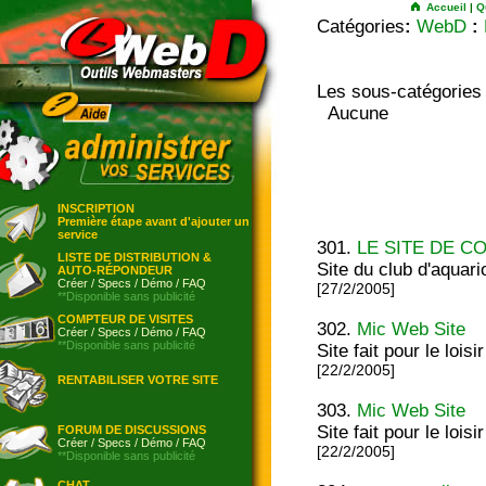
Accueil
|
Q
Catégories
:
WebD
:
Les sous-catégories
Aucune
INSCRIPTION
Première étape avant d'ajouter un
service
301.
LE SITE DE 
LISTE DE DISTRIBUTION &
Site du club d'aquari
AUTO-RÉPONDEUR
Créer
/
Specs
/
Démo
/
FAQ
[27/2/2005]
**Disponible sans publicité
COMPTEUR DE VISITES
302.
Mic Web Site
Créer
/
Specs
/
Démo
/
FAQ
**Disponible sans publicité
Site fait pour le loisir
[22/2/2005]
RENTABILISER VOTRE SITE
303.
Mic Web Site
Site fait pour le loisir
FORUM DE DISCUSSIONS
Créer
/
Specs
/
Démo
/
FAQ
[22/2/2005]
**Disponible sans publicité
CHAT