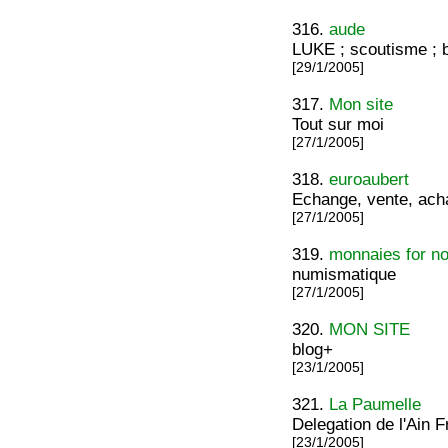
316.
aude
LUKE ; scoutisme ; b
[29/1/2005]
317.
Mon site
Tout sur moi
[27/1/2005]
318.
euroaubert
Echange, vente, acha
[27/1/2005]
319.
monnaies for no
numismatique
[27/1/2005]
320.
MON SITE
blog+
[23/1/2005]
321.
La Paumelle
Delegation de l'Ain 
[23/1/2005]