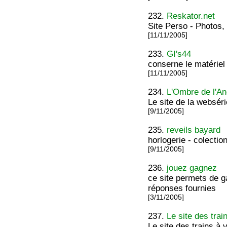
232.
Reskator.net
Site Perso - Photos,
[11/11/2005]
233.
GI's44
conserne le matérie
[11/11/2005]
234.
L'Ombre de l'A
Le site de la websér
[9/11/2005]
235.
reveils bayard
horlogerie - colectio
[9/11/2005]
236.
jouez gagnez
ce site permets de g
réponses fournies
[3/11/2005]
237.
Le site des trai
Le site des trains à