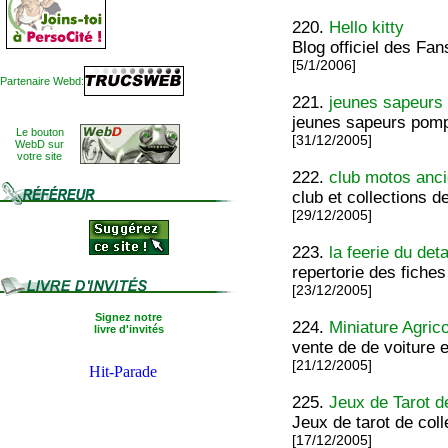
220.
Hello kitty
Blog officiel des Fan
[5/1/2006]
Partenaire Webd:
221.
jeunes sapeurs 
jeunes sapeurs pompi
Le bouton
[31/12/2005]
WebD sur
votre site
222.
club motos anc
club et collections 
[29/12/2005]
223.
la feerie du deta
repertorie des fiches
[23/12/2005]
Signez notre
224.
Miniature Agric
livre d'invités
vente de de voiture e
[21/12/2005]
225.
Jeux de Tarot d
Jeux de tarot de coll
[17/12/2005]