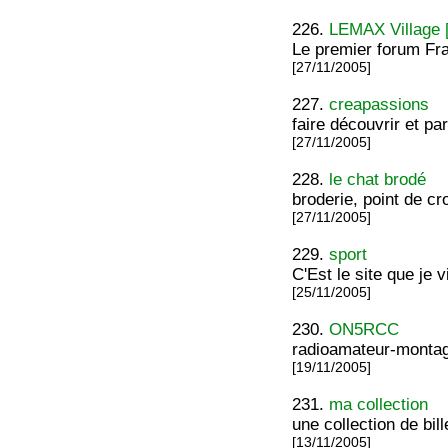
226.
LEMAX Village 
Le premier forum Fra
[27/11/2005]
227.
creapassions
faire découvrir et p
[27/11/2005]
228.
le chat brodé
broderie, point de cr
[27/11/2005]
229.
sport
C'Est le site que je 
[25/11/2005]
230.
ON5RCC
radioamateur-monta
[19/11/2005]
231.
ma collection
une collection de bil
[13/11/2005]