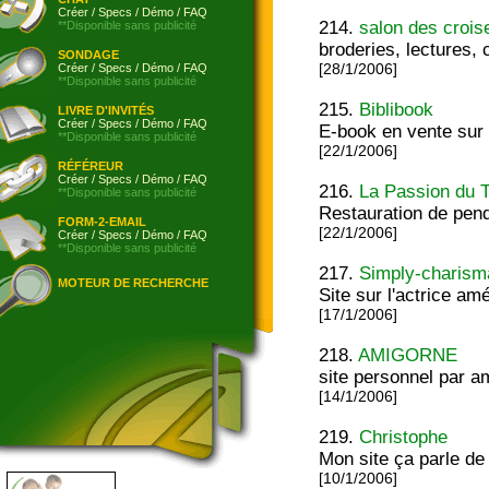
Créer
/
Specs
/
Démo
/
FAQ
214.
salon des crois
**Disponible sans publicité
broderies, lectures,
SONDAGE
Créer
/
Specs
/
Démo
/
FAQ
[28/1/2006]
**Disponible sans publicité
215.
Biblibook
LIVRE D'INVITÉS
Créer
/
Specs
/
Démo
/
FAQ
E-book en vente sur 
**Disponible sans publicité
[22/1/2006]
RÉFÉREUR
Créer
/
Specs
/
Démo
/
FAQ
216.
La Passion du 
**Disponible sans publicité
Restauration de pen
FORM-2-EMAIL
[22/1/2006]
Créer
/
Specs
/
Démo
/
FAQ
**Disponible sans publicité
217.
Simply-charism
MOTEUR DE RECHERCHE
Site sur l'actrice a
[17/1/2006]
218.
AMIGORNE
site personnel par 
[14/1/2006]
219.
Christophe
Mon site ça parle de
[10/1/2006]