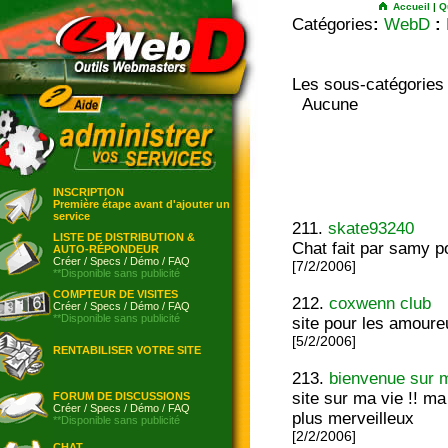
Accueil
|
Q
Catégories
:
WebD
:
Les sous-catégories
Aucune
INSCRIPTION
Première étape avant d'ajouter un
service
211.
skate93240
LISTE DE DISTRIBUTION &
Chat fait par samy po
AUTO-RÉPONDEUR
Créer
/
Specs
/
Démo
/
FAQ
[7/2/2006]
**Disponible sans publicité
COMPTEUR DE VISITES
212.
coxwenn club
Créer
/
Specs
/
Démo
/
FAQ
**Disponible sans publicité
site pour les amoure
[5/2/2006]
RENTABILISER VOTRE SITE
213.
bienvenue sur m
site sur ma vie !! ma
FORUM DE DISCUSSIONS
Créer
/
Specs
/
Démo
/
FAQ
plus merveilleux
**Disponible sans publicité
[2/2/2006]
CHAT