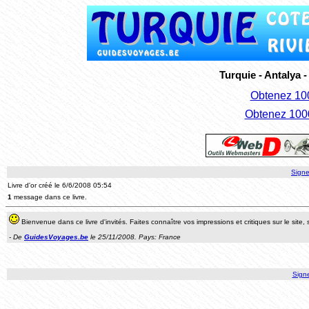
Turquie - Antalya 
Obtenez 100
Obtenez 1000
Signer
Livre d'or créé le 6/6/2008 05:54
1
message dans ce livre.
Bienvenue dans ce livre d'invités. Faites connaître vos impressions et critiques sur le si
- De
GuidesVoyages.be
le 25/11/2008. Pays: France
Signe