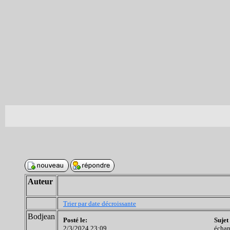
Auteur
Trier par date décroissante
Bodjean
Posté le:
Sujet
2/3/2024 23:09
échan