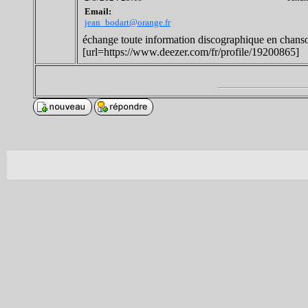
Email:
jean_bodart@orange.fr
échange toute information discographique en chan
[url=https://www.deezer.com/fr/profile/19200865]