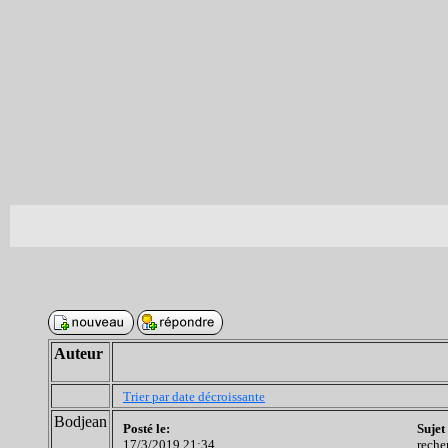
Auteur
Trier par date décroissante
Bodjean
Posté le:
Sujet
17/3/2019 21:34
reche