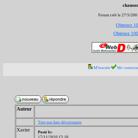
chanson
Forum créé le 27/5/2001
Obtenez 100
Obtenez 1000
M'inscrire
Me connecte
Auteur
Trier par date décroissante
Xavier
Posté le:
17/11/2010 15:18