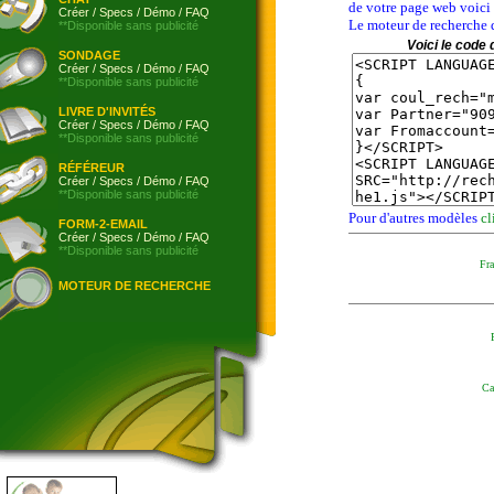
de votre page web voici 
Créer
/
Specs
/
Démo
/
FAQ
Le moteur de recherche 
**Disponible sans publicité
Voici le code 
SONDAGE
Créer
/
Specs
/
Démo
/
FAQ
**Disponible sans publicité
LIVRE D'INVITÉS
Créer
/
Specs
/
Démo
/
FAQ
**Disponible sans publicité
RÉFÉREUR
Créer
/
Specs
/
Démo
/
FAQ
**Disponible sans publicité
Pour d'autres modèles
cl
FORM-2-EMAIL
Créer
/
Specs
/
Démo
/
FAQ
**Disponible sans publicité
Fra
MOTEUR DE RECHERCHE
Ca