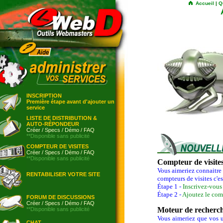
Accueil
|
Q
INSCRIPTION
Première étape avant d'ajouter un
service
LISTE DE DISTRIBUTION &
AUTO-RÉPONDEUR
Créer
/
Specs
/
Démo
/
FAQ
**Disponible sans publicité
COMPTEUR DE VISITES
Créer
/
Specs
/
Démo
/
FAQ
**Disponible sans publicité
Compteur de visite
Vous aimeriez connaitre 
RENTABILISER VOTRE SITE
compteurs de visites c'es
Étape 1 -
Inscrivez-vou
Étape 2 -
Ajoutez le com
FORUM DE DISCUSSIONS
Créer
/
Specs
/
Démo
/
FAQ
Moteur de recherc
**Disponible sans publicité
Vous aimeriez que vos us
CHAT